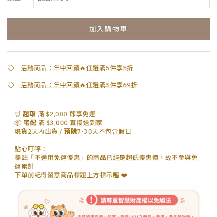
加入購物車
活動商品：年中回饋🔥任選滿5件享5折
活動商品：年中回饋🔥任選滿3件享69折
🛒
超取
滿 $2,000 即享免運
📦
宅配
滿 $3,000 直接送到家
現貨
2天內出貨 /
預購
7-30天不包含假日
貼心叮嚀：
標註「
不適用免運優惠
」的商品已經是超低優惠價，故不參與免
運累計
下單前記得留意商品標題上方標示喔 ❤️