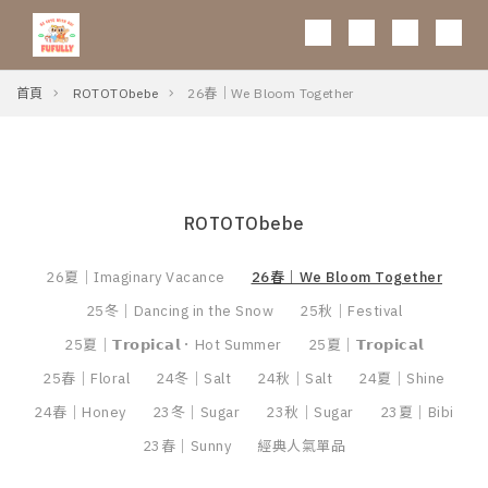
0
首頁
ROTOTObebe
26春｜We Bloom Together
ROTOTObebe
26夏｜Imaginary Vacance
26春｜We Bloom Together
25冬｜Dancing in the Snow
25秋｜Festival
25夏｜𝗧𝗿𝗼𝗽𝗶𝗰𝗮𝗹．Hot Summer
25夏｜𝗧𝗿𝗼𝗽𝗶𝗰𝗮𝗹
25春｜Floral
24冬｜Salt
24秋｜Salt
24夏｜Shine
24春｜Honey
23冬｜Sugar
23秋｜Sugar
23夏｜Bibi
23春｜Sunny
經典人氣單品