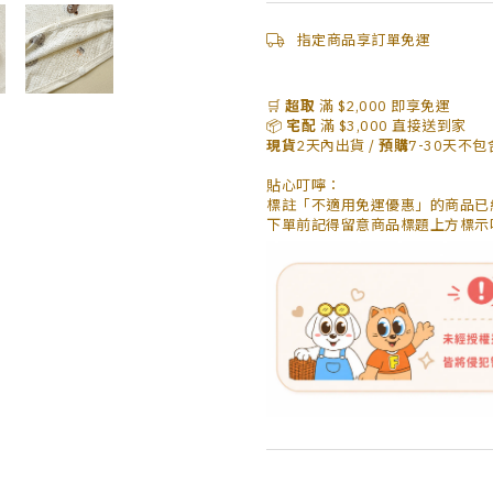
指定商品享訂單免運
🛒
超取
滿 $2,000 即享免運
📦
宅配
滿 $3,000 直接送到家
現貨
2天內出貨 /
預購
7-30天不
貼心叮嚀：
標註「
不適用免運優惠
」的商品已
下單前記得留意商品標題上方標示喔