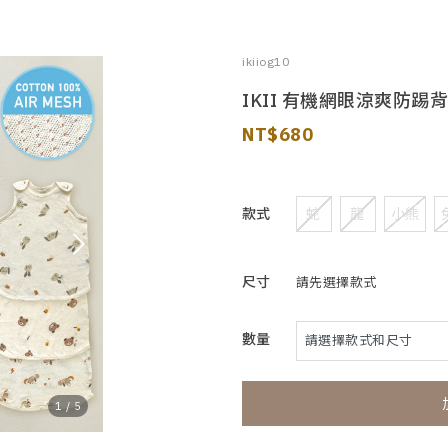
ikiiog10
IKII 有機網眼涼爽防踢
680
款式
蛇
龍
小熊
尺寸
請先選擇款式
數量
1
/
5